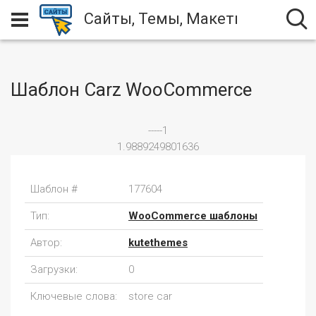
Сайты, Темы, Макеты
Шаблон Carz WooCommerce
-----1
1.9889249801636
Шаблон #
177604
Тип:
WooCommerce шаблоны
Автор:
kutethemes
Загрузки:
0
Ключевые слова:
store car