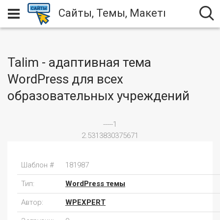
Сайты, Темы, Макеты
Talim - адаптивная тема
WordPress для всех
образовательных учреждений
-----1
2.5313830375671
Шаблон #
181987
Тип:
WordPress темы
Автор:
WPEXPERT