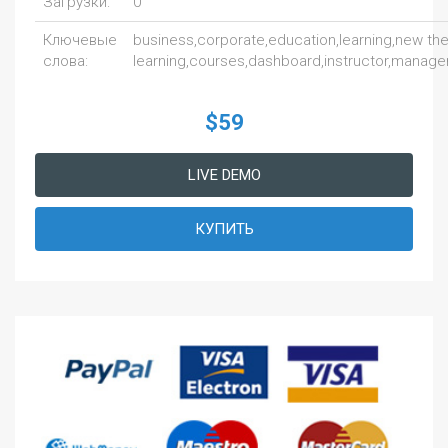
Загрузки:
0
Ключевые
business,corporate,education,learning,new th
слова:
learning,courses,dashboard,instructor,manage
$59
LIVE DEMO
КУПИТЬ