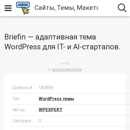
Сайты, Темы, Макеты
Briefin — адаптивная тема
WordPress для IT- и AI-стартапов.
-----1
1.9602439403534
Шаблон #
182858
Тип:
WordPress темы
Автор:
WPEXPERT
Загрузки:
0