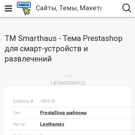
Сайты, Темы, Макеты
TM Smarthaus - Тема Prestashop
для смарт-устройств и
развлечений
-----1
1.8756020069122
Шаблон #
183518
Тип:
PrestaShop шаблоны
Автор:
Leothemes