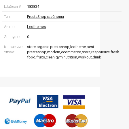
Шаблон #
183834
Тип:
PrestaShop шаблоны
Автор:
Leothemes
Загрузки:
0
Ключевые
store,organic prestashop,leotheme,best
слова:
prestashop,modern,ecommerce,store,responsive,fresh
food,fruits,clean,gym nutrition,workout,drink