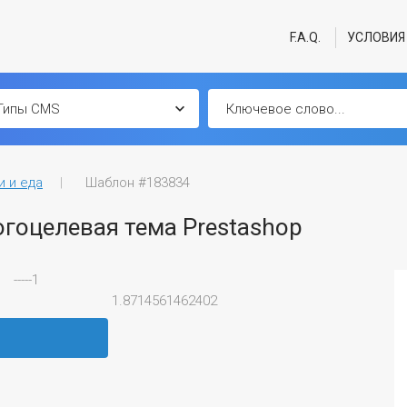
F.A.Q.
УСЛОВИЯ
и и еда
Шаблон #183834
огоцелевая тема Prestashop
-----1
1.8714561462402