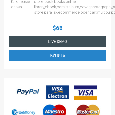
Ключевые
store book books,online
слова:
library,ebook,comic,album,cover,photography,mo
store,parallax,ecommerce,opencart,multipurpos
$68
LIVE DEMO
КУПИТЬ