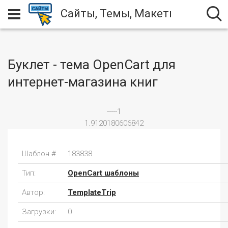
Сайты, Темы, Макеты
Буклет - тема OpenCart для
интернет-магазина книг
-----1
1.9120180606842
Шаблон #
183838
Тип:
OpenCart шаблоны
Автор:
TemplateTrip
Загрузки:
0