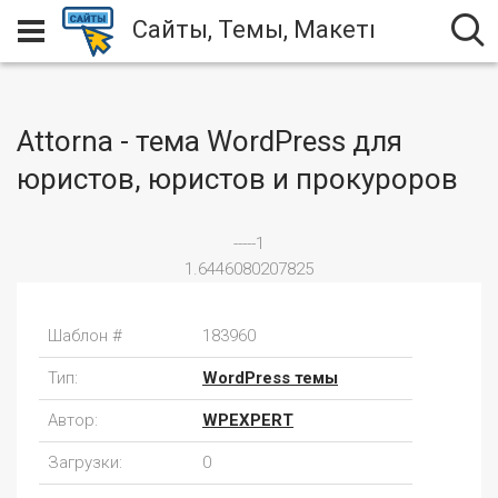
Сайты, Темы, Макеты
Attorna - тема WordPress для
юристов, юристов и прокуроров
-----1
1.6446080207825
Шаблон #
183960
Тип:
WordPress темы
Автор:
WPEXPERT
Загрузки:
0