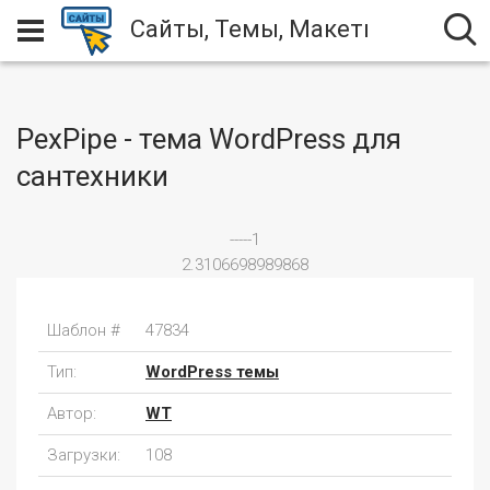
Сайты, Темы, Макеты
PexPipe - тема WordPress для
сантехники
-----1
2.3106698989868
Шаблон #
47834
Тип:
WordPress темы
Автор:
WT
Загрузки:
108