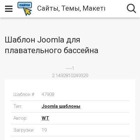
Сайты, Темы, Макеты
Шаблон Joomla для
плавательного бассейна
-----1
2.1492810249329
Шаблон #
47908
Тип:
Joomla шаблоны
Автор:
WT
Загрузки:
19