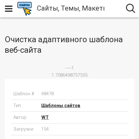
Сайты, Темы, Макеты
Очистка адаптивного шаблона
веб-сайта
-----1
1.7086498737335
Шаблон #
48478
Тип:
Шаблоны сайтов
Автор:
WT
Загрузки:
154