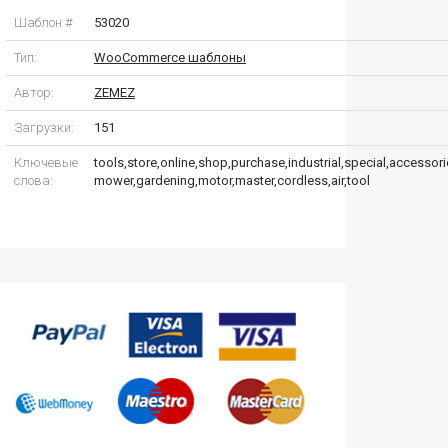
Шаблон #
53020
Тип:
WooCommerce шаблоны
Автор:
ZEMEZ
Загрузки:
151
Ключевые
tools,store,online,shop,purchase,industrial,special,accessori
слова:
mower,gardening,motor,master,cordless,air,tool