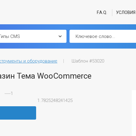
F.A.Q.
УСЛОВИЯ
струменты и оборудование
Шаблон #53020
азин Тема WooCommerce
-----1
1.7825248241425