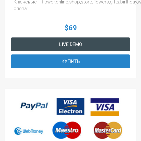
Ключевые
flower,online,shop,store,flowers,gifts,birthda
слова:
$69
LIVE DEMO
КУПИТЬ