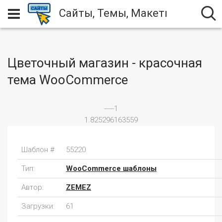
Сайты, Темы, Макеты
Цветочный магазин - красочная
тема WooCommerce
-----1
1.825296163559
Шаблон #
55220
Тип:
WooCommerce шаблоны
Автор:
ZEMEZ
Загрузки:
61