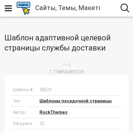
Сайты, Темы, Макеты
Шаблон адаптивной целевой
страницы службы доставки
-----1
1.7788550853729
Шаблон #
58223
Тип:
Шаблоны посадочной страницы
Автор:
RockThemes
Загрузки:
25