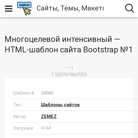
Сайты, Темы, Макеты
Многоцелевой интенсивный —
HTML-шаблон сайта Bootstrap №1
-----1
1.5207619667053
Шаблон #
58888
Тип:
Шаблоны сайтов
Автор:
ZEMEZ
Загрузки:
4144