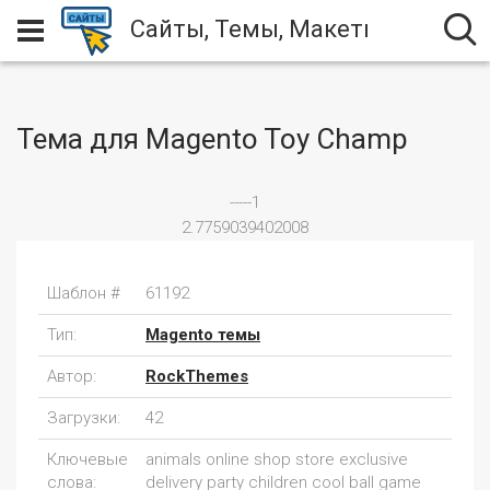
Сайты, Темы, Макеты
Тема для Magento Toy Champ
-----1
2.7759039402008
Шаблон #
61192
Тип:
Magento темы
Автор:
RockThemes
Загрузки:
42
Ключевые
animals online shop store exclusive
слова:
delivery party children cool ball game