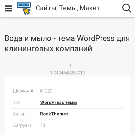
Сайты, Темы, Макеты
Вода и мыло - тема WordPress для
клининговых компаний
-----1
1.9424648284912
Шаблон #
61220
Тип:
WordPress темы
Автор:
RockThemes
Загрузки:
73