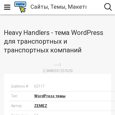
Сайты, Темы, Макеты
Heavy Handlers - тема WordPress
для транспортных и
транспортных компаний
-----1
2.0486531257629
Шаблон #
62117
Тип:
WordPress темы
Автор:
ZEMEZ