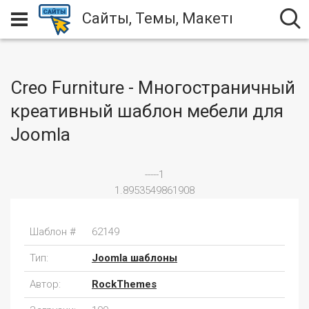
Сайты, Темы, Макеты
Creo Furniture - Многостраничный
креативный шаблон мебели для
Joomla
-----1
1.8953549861908
Шаблон #
62149
Тип:
Joomla шаблоны
Автор:
RockThemes