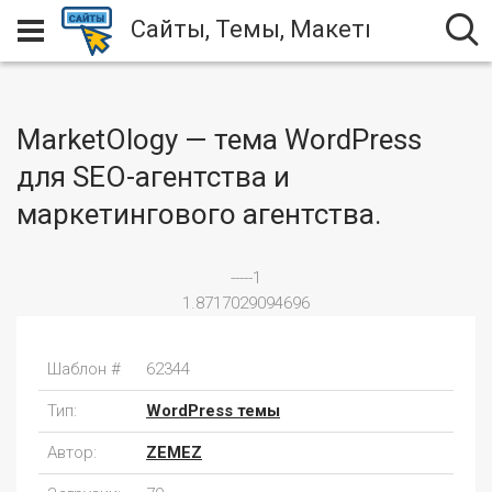
Сайты, Темы, Макеты
MarketOlogy — тема WordPress
для SEO-агентства и
маркетингового агентства.
-----1
1.8717029094696
Шаблон #
62344
Тип:
WordPress темы
Автор:
ZEMEZ