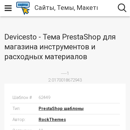
Сайты, Темы, Макеты
Devicesto - Тема PrestaShop для
магазина инструментов и
расходных материалов
-----1
2.0170018672943
Шаблон #
62449
Тип:
PrestaShop шаблоны
Автор:
RockThemes