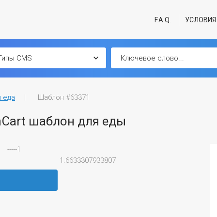
F.A.Q.
УСЛОВИЯ
и еда
Шаблон #63371
nCart шаблон для еды
-----1
1.6633307933807