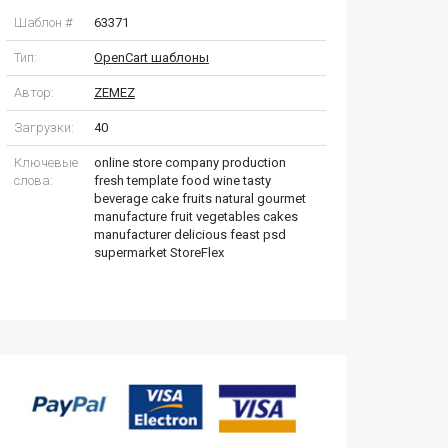
Шаблон #
63371
Тип:
OpenCart шаблоны
Автор:
ZEMEZ
Загрузки:
40
Ключевые
online store company production
слова:
fresh template food wine tasty
beverage cake fruits natural gourmet
manufacture fruit vegetables cakes
manufacturer delicious feast psd
supermarket StoreFlex