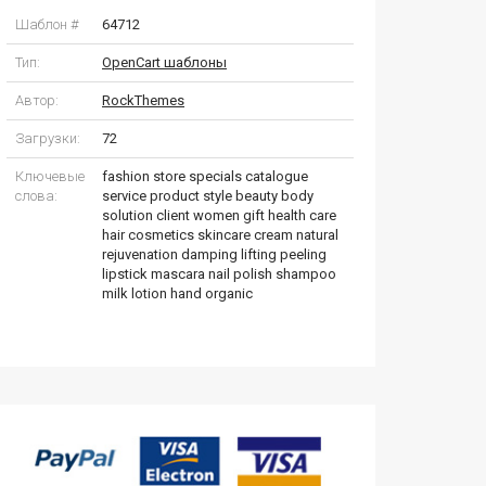
Шаблон #
64712
Тип:
OpenCart шаблоны
Автор:
RockThemes
Загрузки:
72
Ключевые
fashion store specials catalogue
слова:
service product style beauty body
solution client women gift health care
hair cosmetics skincare cream natural
rejuvenation damping lifting peeling
lipstick mascara nail polish shampoo
milk lotion hand organic