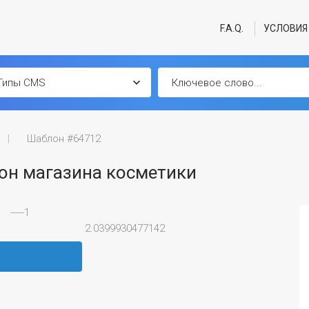
F.A.Q.
УСЛОВИЯ
Шаблон #64712
он магазина косметики
-----1
2.0399930477142