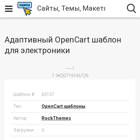
Сайты, Темы, Макеты
Адаптивный OpenCart шаблон
для электроники
-----1
1.9420719146729
Шаблон #
65137
Тип:
OpenCart шаблоны
Автор:
RockThemes
Загрузки:
6