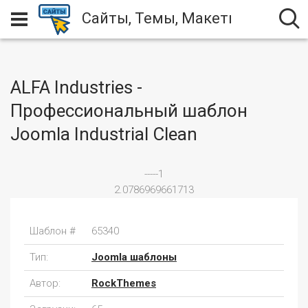
Сайты, Темы, Макеты
ALFA Industries -
Профессиональный шаблон
Joomla Industrial Clean
-----1
2.0786969661713
Шаблон #
65340
Тип:
Joomla шаблоны
Автор:
RockThemes