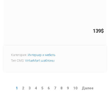
139$
Категория:
Интерьер и мебель
Тип CMS:
VirtueMart шаблоны
1
2
3
4
5
6
7
8
9
10
Далее