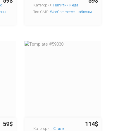
59$
59$
во
Категория:
Напитки и еда
оны
Тип CMS:
WooCommerce шаблоны
59$
114$
ь
Категория:
Стиль