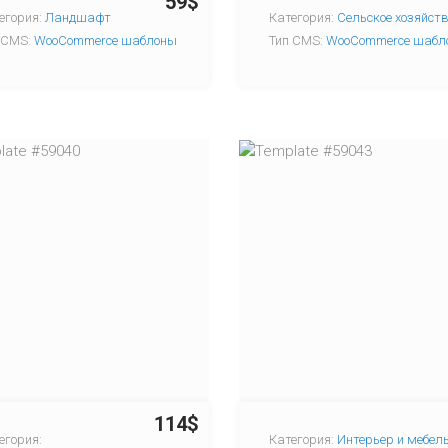
59$
егория:
Ландшафт
Категория:
Сельское хозяйст
 CMS:
WooCommerce шаблоны
Тип CMS:
WooCommerce шабл
114$
егория:
Категория:
Интерьер и мебел