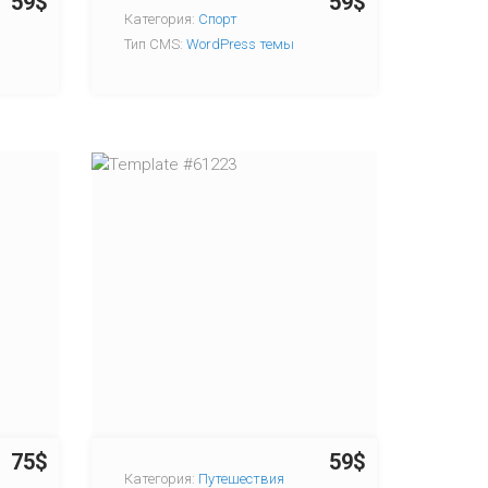
59$
59$
Категория:
Спорт
Тип CMS:
WordPress темы
75$
59$
Категория:
Путешествия